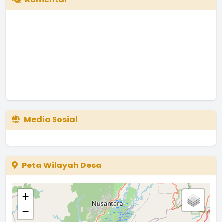
Media Sosial
Peta Wilayah Desa
+
−