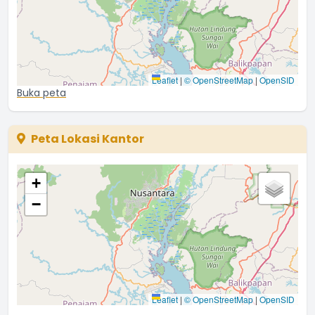
Leaflet
|
© OpenStreetMap
|
OpenSID
Buka peta
Peta Lokasi Kantor
+
−
Leaflet
|
© OpenStreetMap
|
OpenSID