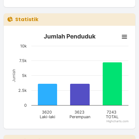
Statistik
Jumlah Penduduk
Jumlah Penduduk
Bar chart with 3 bars.
The chart has 1 X axis displaying categories.
10k
The chart has 1 Y axis displaying Jumlah. Data ranges from 
7.5k
Jumlah
5k
2.5k
0
3620
3623
7243
Laki-laki
Perempuan
TOTAL
Highcharts.com
End of interactive chart.